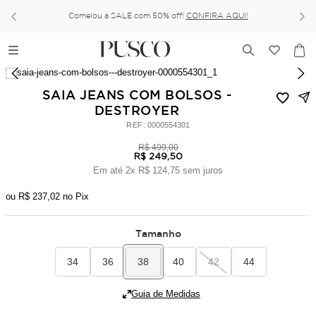
Comelou a SALE com 50% off!
CONFIRA AQUI!
SAIA JEANS COM BOLSOS -
DESTROYER
:
0000554301
R$
499
,
00
R$
249
,
50
Em até
2
x
R$
124
,
75
sem juros
ou
R$
237
,
02
no Pix
Tamanho
34
36
38
40
42
44
Guia de Medidas