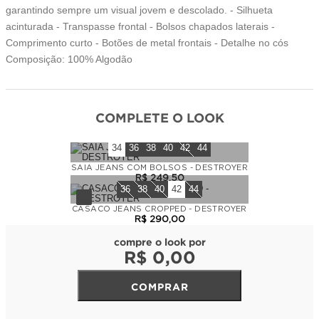
garantindo sempre um visual jovem e descolado. - Silhueta
acinturada - Transpasse frontal - Bolsos chapados laterais -
Comprimento curto - Botões de metal frontais - Detalhe no cós
Composição: 100% Algodão
COMPLETE O LOOK
34
36
38
40
42
44
SAIA JEANS COM BOLSOS - DESTROYER
R$
249
,
50
36
38
40
42
44
CASACO JEANS CROPPED - DESTROYER
R$
290
,
00
compre o look por
R$
0
,
00
COMPRAR