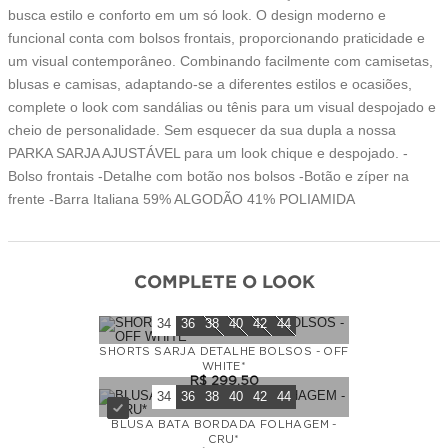
busca estilo e conforto em um só look. O design moderno e
funcional conta com bolsos frontais, proporcionando praticidade e
um visual contemporâneo. Combinando facilmente com camisetas,
blusas e camisas, adaptando-se a diferentes estilos e ocasiões,
complete o look com sandálias ou tênis para um visual despojado e
cheio de personalidade. Sem esquecer da sua dupla a nossa
PARKA SARJA AJUSTÁVEL para um look chique e despojado. -
Bolso frontais -Detalhe com botão nos bolsos -Botão e zíper na
frente -Barra Italiana 59% ALGODÃO 41% POLIAMIDA
COMPLETE O LOOK
34
36
38
40
42
44
SHORTS SARJA DETALHE BOLSOS - OFF
WHITE*
R$
299
,
50
34
36
38
40
42
44
BLUSA BATA BORDADA FOLHAGEM -
CRU*