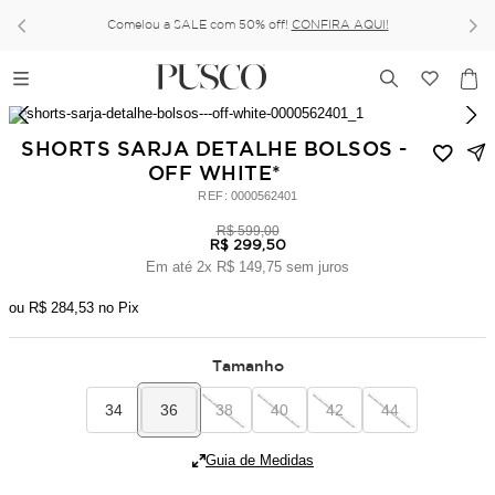
Comelou a SALE com 50% off!
CONFIRA AQUI!
SHORTS SARJA DETALHE BOLSOS -
OFF WHITE*
:
0000562401
R$
599
,
00
R$
299
,
50
Em até
2
x
R$
149
,
75
sem juros
ou
R$
284
,
53
no Pix
Tamanho
34
36
38
40
42
44
Guia de Medidas