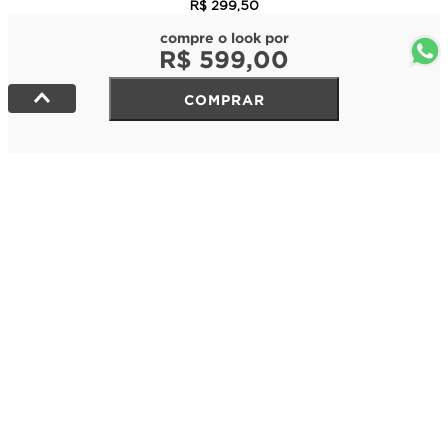
R$
299
,
50
compre o look por
R$
599
,
00
COMPRAR
NEWSLETTER
Receba nossas novidades exclusivas!
Eu aceito receber informes em meu e-mail
ENVIAR