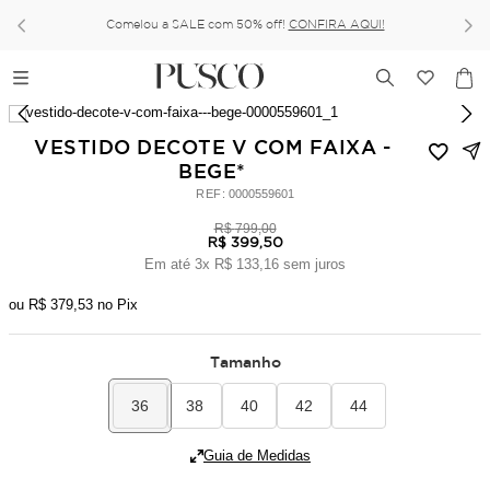
Comelou a SALE com 50% off!
CONFIRA AQUI!
VESTIDO DECOTE V COM FAIXA -
BEGE*
:
0000559601
R$
799
,
00
R$
399
,
50
Em até
3
x
R$
133
,
16
sem juros
ou
R$
379
,
53
no Pix
Tamanho
36
38
40
42
44
Guia de Medidas