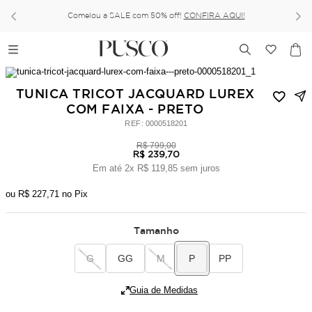
Comelou a SALE com 50% off!
CONFIRA AQUI!
TUNICA TRICOT JACQUARD LUREX
COM FAIXA - PRETO
:
0000518201
R$
799
,
00
R$
239
,
70
Em até
2
x
R$
119
,
85
sem juros
ou
R$
227
,
71
no Pix
Tamanho
G
GG
M
P
PP
Guia de Medidas