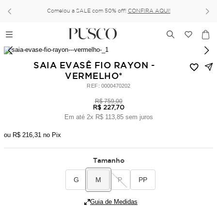
Comelou a SALE com 50% off!
CONFIRA AQUI!
SAIA EVASÊ FIO RAYON -
VERMELHO*
:
0000470202
R$
759
,
00
R$
227
,
70
Em até
2
x
R$
113
,
85
sem juros
ou
R$
216
,
31
no Pix
Tamanho
G
M
P
PP
Guia de Medidas