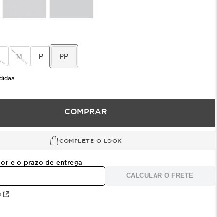
M
P
PP
didas
COMPRAR
COMPLETE O LOOK
lor e o prazo de entrega
CALCULAR O FRETE
P