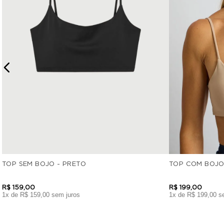
TOP SEM BOJO - PRETO
TOP COM BOJO
R$
159
,
00
R$
199
,
00
1
x de
R$
159
,
00
sem juros
1
x de
R$
199
,
00
se