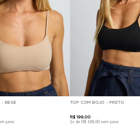
 - BEGE
TOP COM BOJO - PRETO
R$
199
,
00
m juros
1
x de
R$
199
,
00
sem juros