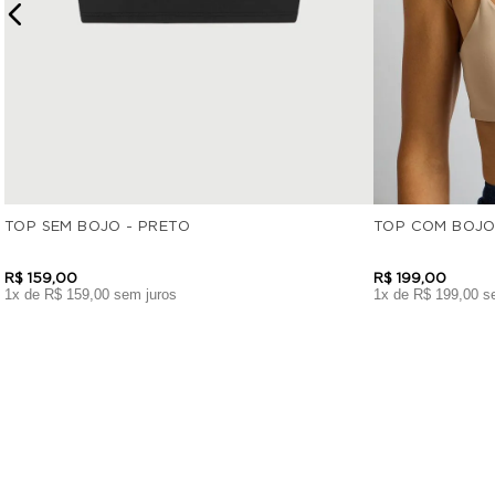
TOP SEM BOJO - PRETO
TOP COM BOJO
R$
159
,
00
R$
199
,
00
1
x de
R$
159
,
00
sem juros
1
x de
R$
199
,
00
se