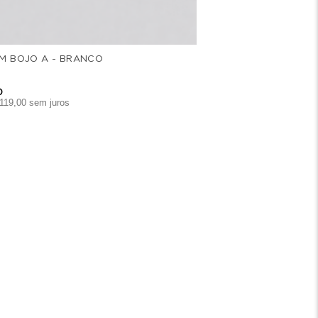
M BOJO A - BRANCO
0
119
,
00
sem juros