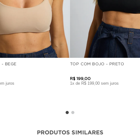
 - BEGE
TOP COM BOJO - PRETO
R$
199
,
00
m juros
1
x de
R$
199
,
00
sem juros
PRODUTOS SIMILARES