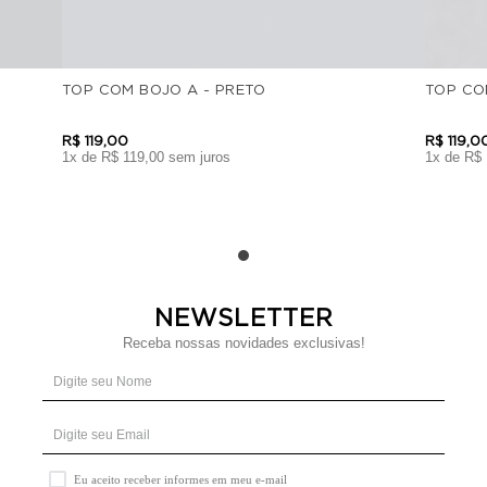
TOP COM BOJO A - PRETO
TOP CO
R$
119
,
00
R$
119
,
0
1
x de
R$
119
,
00
sem juros
1
x de
R$
NEWSLETTER
Receba nossas novidades exclusivas!
Eu aceito receber informes em meu e-mail