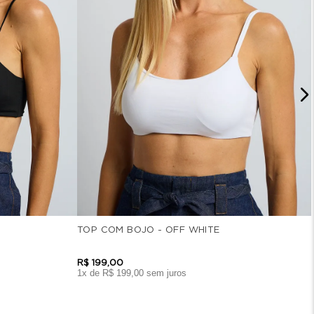
TOP COM BOJO - OFF WHITE
R$
199
,
00
1
x de
R$
199
,
00
sem juros