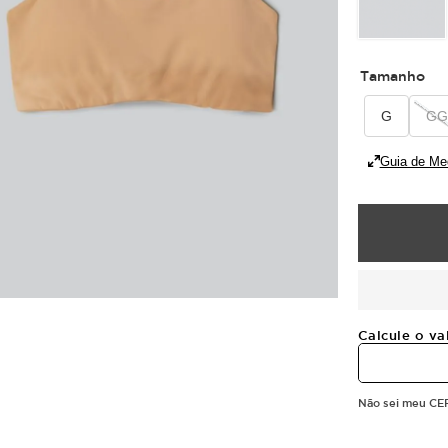
Tamanho
G
GG
Guia de Me
Calcule o va
Não sei meu CE