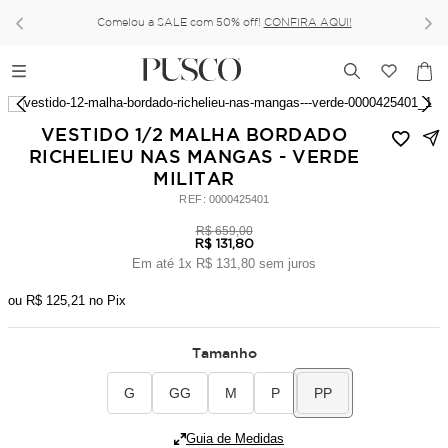
Comelou a SALE com 50% off!
CONFIRA AQUI!
VESTIDO 1/2 MALHA BORDADO
RICHELIEU NAS MANGAS - VERDE
MILITAR
:
0000425401
R$
659
,
00
R$
131
,
80
Em até
1
x
R$
131
,
80
sem juros
ou
R$
125
,
21
no Pix
Tamanho
G
GG
M
P
PP
Guia de Medidas